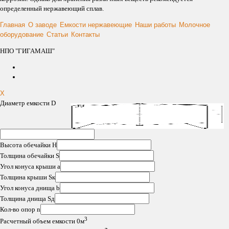
определенный нержавеющий сплав.
Главная
О заводе
Емкости нержавеющие
Наши работы
Молочное
оборудование
Статьи
Контакты
НПО "ГИГАМАШ"
X
Диаметр емкости D
Высота обечайки H
Толщина обечайки S
Угол конуса крыши a
Толщина крыши Sк
Угол конуса днища b
Толщина днища Sд
Кол-во опор n
3
Расчетный объем емкости
0
м