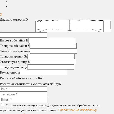
X
Диаметр емкости D
Высота обечайки H
Толщина обечайки S
Угол конуса крыши a
Толщина крыши Sк
Угол конуса днища b
Толщина днища Sд
Кол-во опор n
3
Расчетный объем емкости
0
м
3
Расчетная стоимость емкости
от 5 м
0
руб.
Отправляя настоящую форму, я даю согласие на обработку своих
персональных данных в соответствии с
Согласием на обработку