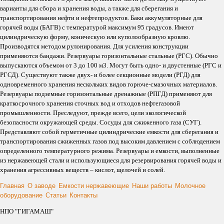
варианты для сбора и хранения воды, а также для сберегания и
транспортирования нефти и нефтепродуктов. Баки аккумуляторные для
горячей воды (БАГВ) с температурой максимум 95 градусов. Имеют
цилиндрическую форму, коническую или куполообразную кровлю.
Производятся методом рулонирования. Для усиления конструкции
применяются бандажи. Резервуары горизонтальные стальные (РГС). Обычно
выпускаются объемом от 3 до 100 м3. Могут быть одно- и двустенные (РГС и
РГСД). Существуют также двух- и более секционные модели (РГД) для
одновременного хранения нескольких видов горюче-смазочных материалов.
Резервуары подземные горизонтальные дренажные (РПГД) применяют для
краткосрочного хранения сточных вод и отходов нефтегазовой
промышленности. Преследуют, прежде всего, цели экологической
безопасности окружающей среды. Сосуды для сжиженного газа (СУГ).
Представляют собой герметичные цилиндрические емкости для сберегания и
транспортирования сжиженных газов под высоким давлением с соблюдением
определенного температурного режима. Резервуары и емкости, выполненные
из нержавеющей стали и использующиеся для резервирования горячей воды и
хранения агрессивных веществ – кислот, щелочей и солей.
Главная
О заводе
Емкости нержавеющие
Наши работы
Молочное
оборудование
Статьи
Контакты
НПО "ГИГАМАШ"