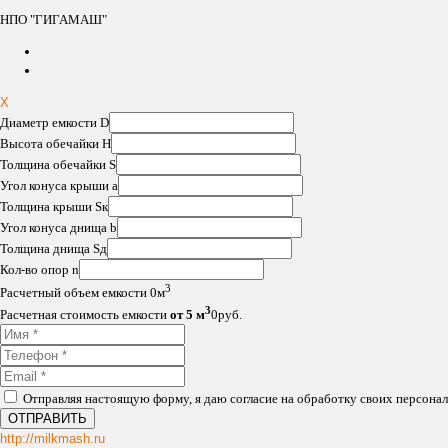
НПО "ГИГАМАШ"
X
Диаметр емкости D
Высота обечайки H
Толщина обечайки S
Угол конуса крыши a
Толщина крыши Sк
Угол конуса днища b
Толщина днища Sд
Кол-во опор n
3
Расчетный объем емкости
0
м
3
Расчетная стоимость емкости
от 5 м
0
руб.
Отправляя настоящую форму, я даю согласие на обработку своих персона
http://milkmash.ru