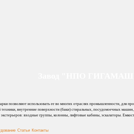
Завод "НПО ГИГАМАШ" 
марки позволяют использовать ее во многих отраслях промышленности, для п
й техники, внутренние поверхности (баки) стиральных, посудомоечных машин
 и экстерьеров: входные группы, колонны, лифтовые кабины, эскалаторы. Емк
удование
Статьи
Контакты